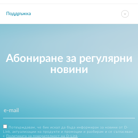
Поддръжка
Абониране за регулярни
новини
Потвърждавам, че бих искал да бъда информиран за новини от D-
Link, актуализации на продукти и промоции и разбирам и се съгласявам
с
Политиката за поверителност на D-Link
.