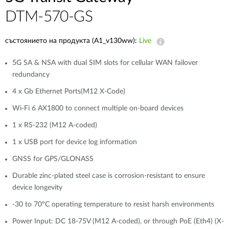
DTM-570-GS
състоянието на продукта (A1_v130ww):
Live
5G SA & NSA with dual SIM slots for cellular WAN failover
redundancy
4 x Gb Ethernet Ports(M12 X-Code)
Wi-Fi 6 AX1800 to connect multiple on-board devices
1 x RS-232 (M12 A-coded)
1 x USB port for device log information
GNSS for GPS/GLONASS
Durable zinc-plated steel case is corrosion-resistant to ensure
device longevity
-30 to 70°C operating temperature to resist harsh environments
Power Input: DC 18-75V (M12 A-coded), or through PoE (Eth4) (X-