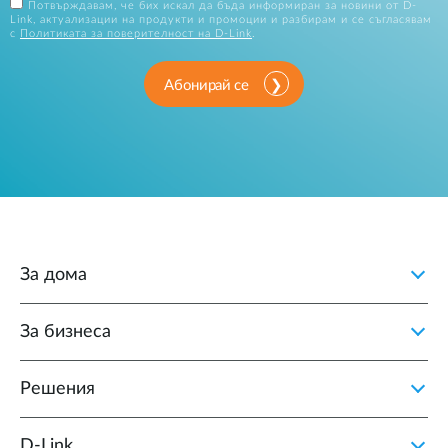
Потвърждавам, че бих искал да бъда информиран за новини от D-
Link, актуализации на продукти и промоции и разбирам и се съгласявам
с
Политиката за поверителност на D-Link
.
Абонирай се
За дома
За бизнеса
Решения
D‑Link