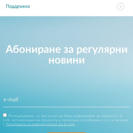
Поддръжка
Абониране за регулярни
новини
Потвърждавам, че бих искал да бъда информиран за новини от D-
Link, актуализации на продукти и промоции и разбирам и се съгласявам
с
Политиката за поверителност на D-Link
.