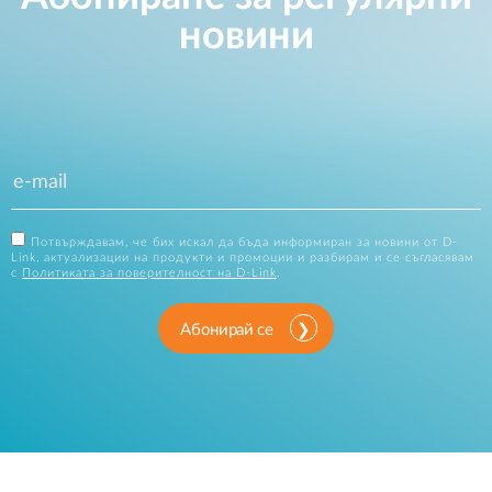
новини
Потвърждавам, че бих искал да бъда информиран за новини от D-
Link, актуализации на продукти и промоции и разбирам и се съгласявам
с
Политиката за поверителност на D-Link
.
Абонирай се