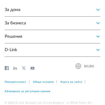
За дома
За бизнеса
Решения
D‑Link
BG|BG
Поверителност
Общи условия
Карта на сайта
Абониране за регулярни новини
© 2026 D‑Link (Europe) Ltd. D-Link Bulgaria - 6, Mihail Tenev Str. -