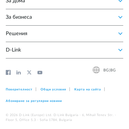
За дома
За бизнеса
Решения
D‑Link
BG|BG
Поверителност
Общи условия
Карта на сайта
Абониране за регулярни новини
© 2026 D‑Link (Europe) Ltd. D-Link Bulgaria - 6, Mihail Tenev Str. -
Floor 5, Office 5.3 - Sofia 1784, Bulgaria