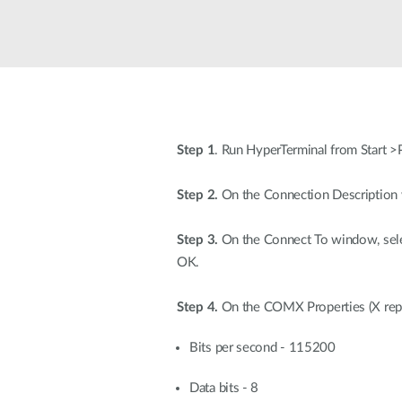
Przełączniki
niezarządzalne
Przełączniki
PoE
Akcesoria
Zarządzanie
Gdzie kupić
Step 1
. Run HyperTerminal from Start 
Media
Chmurowe
konwertery
systemy
Step 2.
On the Connection Description w
zarządzania
Moduły
światłowodowe
Kontrolery
sieciowe
Step 3.
On the Connect To window, selec
Kable DAC
OK.
Adaptery
PoE
Step 4.
On the COMX Properties (X repr
Bits per second - 115200
Data bits - 8