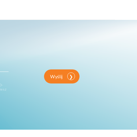
Wyślij
D-
iesz