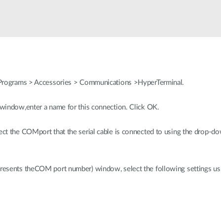
Łączność w
pojazdach
>Programs > Accessories > Communications >HyperTerminal.
indow,enter a name for this connection. Click OK.
t the COMport that the serial cable is connected to using the drop-d
esents theCOM port number) window, select the following settings u