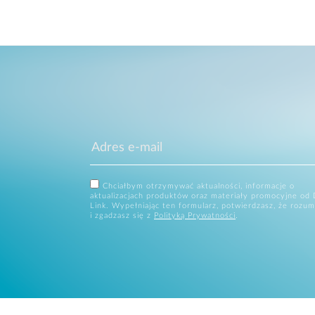
Chciałbym otrzymywać aktualności, informacje o
aktualizacjach produktów oraz materiały promocyjne od 
Link. Wypełniając ten formularz, potwierdzasz, że rozum
i zgadzasz się z
Polityką Prywatności
.