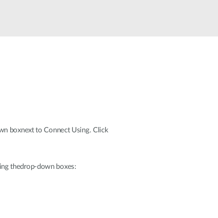
Monitoring
miejski
Automatyzacja
budynków
Inteligentne
słupy
miejskie
own boxnext to Connect Using. Click
sing thedrop-down boxes: