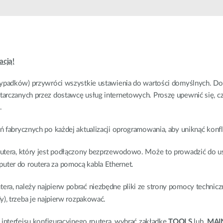
Łączność w
pojazdach
acją!
zypadków) przywróci wszystkie ustawienia do wartości domyślnych. Dot
tarczanych przez dostawcę usług internetowych. Proszę upewnić się, c
.
ń fabrycznych po każdej aktualizacji oprogramowania, aby uniknąć konf
putera, który jest podłączony bezprzewodowo. Może to prowadzić do us
ter do routera za pomocą kabla Ethernet.
ra, należy najpierw pobrać niezbędne pliki ze strony pomocy techniczn
y), trzeba je najpierw rozpakować.
 interfejsu konfiguracyjnego routera, wybrać zakładkę
TOOLS
lub
MAI