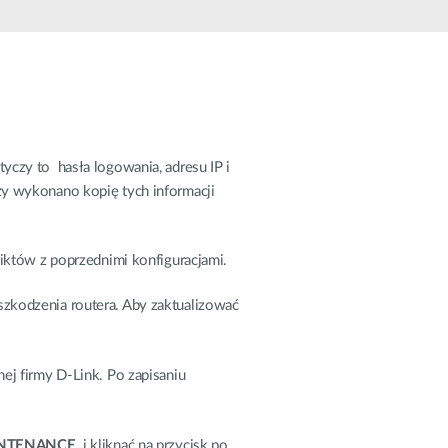
Monitoring
miejski
Automatyzacja
budynków
Inteligentne
słupy
miejskie
yczy to hasła logowania, adresu IP i
zy wykonano kopię tych informacji
liktów z poprzednimi konfiguracjami.
zkodzenia routera. Aby zaktualizować
ej firmy D-Link. Po zapisaniu
NTENANCE
i kliknąć na przycisk po