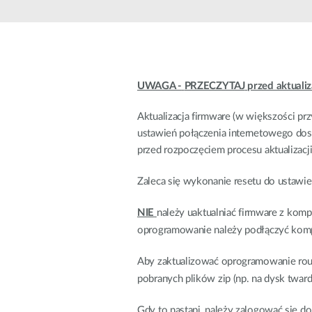
Przełączniki
niezarządzalne
Przełączniki
PoE
UWAGA -
PRZECZYTAJ
przed aktualiz
Akcesoria
Zarządzanie
Gdzie kupić
Aktualizacja firmware (w większości pr
Media
Chmurowe
ustawień połączenia internetowego dos
konwertery
systemy
przed rozpoczęciem procesu aktualizacji
zarządzania
Moduły
światłowodowe
Kontrolery
Zaleca się wykonanie resetu do ustawie
sieciowe
Kable DAC
NIE
należy uaktualniać firmware z kom
Adaptery
PoE
oprogramowanie należy podłączyć kompu
Aby zaktualizować oprogramowanie route
pobranych plików zip (np. na dysk tward
Gdy to nastąpi, należy zalogować się do