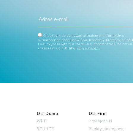
Chciałbym otrzymywać aktualności, informacje o
aktualizacjach produktów oraz materiały promocyjne od 
Link. Wypełniając ten formularz, potwierdzasz, że rozum
i zgadzasz się z
Polityką Prywatności
.
Dla Domu
Dla Firm
Wi‑Fi
Przełączniki
5G i LTE
Punkty dostępowe