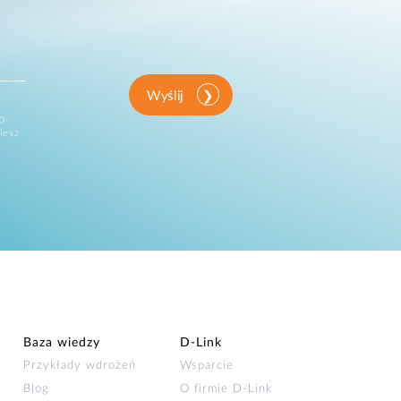
Wyślij
D-
iesz
Baza wiedzy
D‑Link
Przykłady wdrożeń
Wsparcie
Blog
O firmie D‑Link