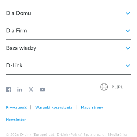
Dla Domu
Dla Firm
Baza wiedzy
D‑Link
PL|PL
Prywatność
Warunki korzystania
Mapa strony
Newsletter
© 2026 D‑Link (Europe) Ltd. D-Link (Polska) Sp. z o.o., ul. Mysikrólika