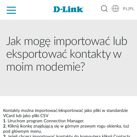
PL|PL
Dla Domu
Dla Firm
Dla Przemysłu
Gdzie Kupić
Wsparcie
Materiały
Partnerzy
Jak mogę importować lub
eksportować kontakty w
moim modemie?
Kontakty można importować/eksportować jako pliki w standardzie
VCard lub jako pliki CSV
1
. Uruchom program Connection Manager.
2
. Kliknij ikonkę znajdującą się w górnym prawym rogu okienka, tuż
pod głównym menu.
3
. Jeżeli chcesz importować kontakty do komputera kliknij Contacts