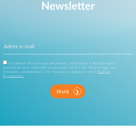
Newsletter
Chciałbym otrzymywać aktualności, informacje o aktualizacjach
produktów oraz materiały promocyjne od D-Link. Wypełniając ten
formularz, potwierdzasz, że rozumiesz i zgadzasz się z
Polityką
Prywatności
.
Wyślij