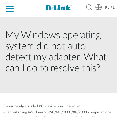
PL|PL
Dla Domu
Dla Firm
Dla Przemysłu
Gdzie Kupić
Wsparcie
Materiały
Partnerzy
My Windows operating
system did not auto
detect my adapter. What
can I do to resolve this?
If your newly installed PCI device is not detected
whenrestarting Windows 95/98/ME/2000/XP/2003 computer, one