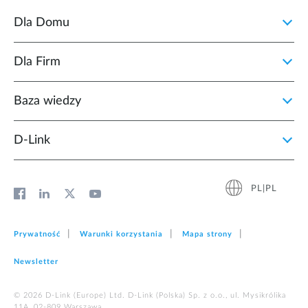
Dla Domu
Dla Firm
Baza wiedzy
D‑Link
PL|PL
Prywatność
Warunki korzystania
Mapa strony
Newsletter
© 2026 D‑Link (Europe) Ltd. D-Link (Polska) Sp. z o.o., ul. Mysikrólika
11A, 02-809 Warszawa