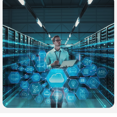
ultraszybkie prędkości, niskie opóźnienia i wysoką
wydajność — nawet przy dużej liczbie urządzeń.
Usprawnia pracę, napędza aplikacje AI i umożliwia
bezproblemową współpracę.