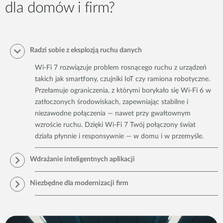
dla domów i firm?
Radzi sobie z eksplozją ruchu danych
Wi-Fi 7 rozwiązuje problem rosnącego ruchu z urządzeń
takich jak smartfony, czujniki IoT czy ramiona robotyczne.
Przełamuje ograniczenia, z którymi borykało się Wi-Fi 6 w
zatłoczonych środowiskach, zapewniając stabilne i
niezawodne połączenia — nawet przy gwałtownym
wzroście ruchu. Dzięki Wi-Fi 7 Twój połączony świat
działa płynnie i responsywnie — w domu i w przemyśle.
Wdrażanie inteligentnych aplikacji
Wi-Fi 7 nie polega wyłącznie na szybszych połączeniach
Niezbędne dla modernizacji firm
— zapewnia lepszą komunikację w czasie rzeczywistym dla
urządzeń IoT. Od inteligentnych termostatów po systemy
Wi-Fi 7 jest kluczowe dla biznesów korzystających z
robotyczne — Wi-Fi 7 gwarantuje niezawodność i
chmury, AI, pracy zdalnej i inteligentnych fabryk. Oferuje
nieprzerwaną pracę.