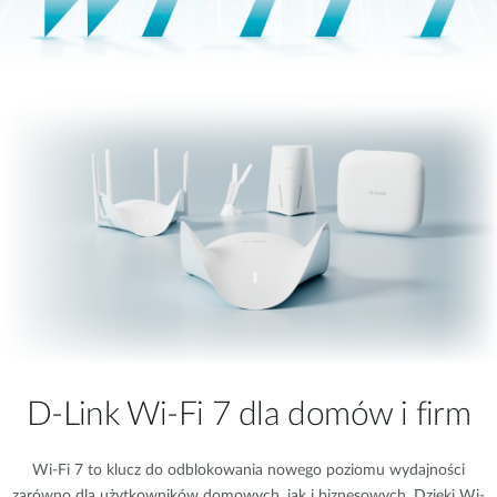
D-Link Wi-Fi 7 dla domów i firm
Wi-Fi 7 to klucz do odblokowania nowego poziomu wydajności
zarówno dla użytkowników domowych, jak i biznesowych. Dzięki Wi-