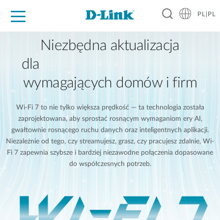
PL|PL
Dla Domu
Dla Firm
Dla Przemysłu
Gdzie Kupić
Wsparcie
Materiały
Partnerzy
Niezbędna aktualizacja
dla
wymagających domów i firm
Wi-Fi 7 to nie tylko większa prędkość — ta technologia została
zaprojektowana, aby sprostać rosnącym wymaganiom ery AI,
gwałtownie rosnącego ruchu danych oraz inteligentnych aplikacji.
Niezależnie od tego, czy streamujesz, grasz, czy pracujesz zdalnie, Wi-
Fi 7 zapewnia szybsze i bardziej niezawodne połączenia dopasowane
do współczesnych potrzeb.