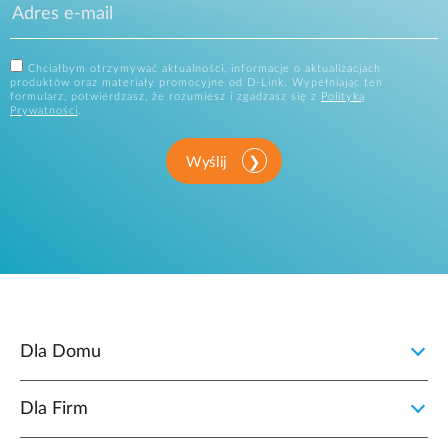
Chciałbym otrzymywać aktualności, informacje o aktualizacjach
produktów oraz materiały promocyjne od D-Link. Wypełniając ten
formularz, potwierdzasz, że rozumiesz i zgadzasz się z
Polityką
Prywatności
.
Wyślij
Dla Domu
Dla Firm