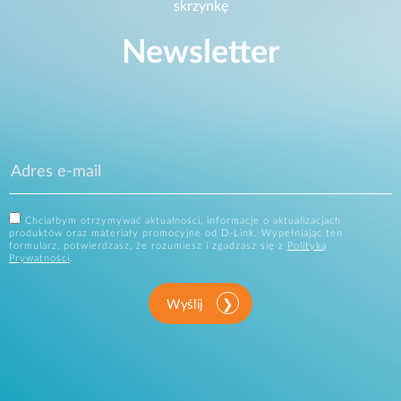
skrzynkę
Newsletter
Chciałbym otrzymywać aktualności, informacje o aktualizacjach
produktów oraz materiały promocyjne od D-Link. Wypełniając ten
formularz, potwierdzasz, że rozumiesz i zgadzasz się z
Polityką
Prywatności
.
Wyślij