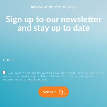
Always be the first to know
Sign up to our newsletter
and stay up to date
Ik wil graag op de hoogte worden gehouden van D-Link nieuws, nieuwe
producten en aanbiedingen. Door dit formulier te versturen, gaat u
akkoord met onze
Privacy Policy
.
Verstuur