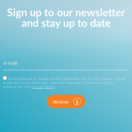
Sign up to our newsletter
and stay up to date
Ik wil graag op de hoogte worden gehouden van D-Link nieuws, nieuwe
producten en aanbiedingen. Door dit formulier te versturen, gaat u
akkoord met onze
Privacy Policy
.
Verstuur