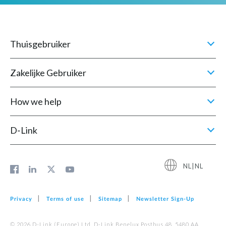
Thuisgebruiker
Zakelijke Gebruiker
How we help
D‑Link
NL|NL
Privacy
Terms of use
Sitemap
Newsletter Sign‑Up
© 2026 D‑Link (Europe) Ltd. D-Link Benelux Postbus 48, 5480 AA