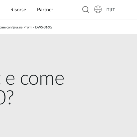
Risorse
Partner
IT|IT
ome configurare Profili - DWS-3160?
Hospitality
Business &
Periferiche
Garanzia
Blog
Istruzione
Manifattura
Cibo e
IoT
Trasporti
Retail
Bevande
industriale
Pensioni
Caricatore GaN
Scuole
Ispezione
Real time
Ricarica
primarie
Ottica
Bar
ITS
o
Hotel
Power bank
veicoli
Automatizzata
Monitoraggio
Business
Collegi e
Ristoranti
Trasporti
elettrici (EV
(AOI)
delle
Box per SSD
Licei
pubblici
Charging)
inondazioni
Resort
Catene di
t e come
Hub USB
Universita'
Ristoranti
Sistema di
Automazione
Gestione
Internazionali
Pattugliamento
Visualizzazione
industriale
dell'energia
HDMI wireless
Intelligente
dinamica e
solare
Robotica
della Polizia
chioshi
0?
(AMR/AGV)
Serra
Distributori
intelligente
automatici
Citta'
intelligenti