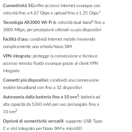
Connettività 5G:
offre accesso Internet ovunque con
Videosorveglianza
1
velocità fino a 4.67 Gbps e upload fino a 1.25 Gbps
cittadina
2
Tecnologia AX3000 Wi-Fi 6:
velocità dual-band
fino a
Smart
3000 Mbps, per prestazioni ottimali su più dispositivi
Building
Smart Pole
Facilità d'uso:
condividi Internet mobile inserendo
semplicemente una scheda Nano SIM
VPN integrata:
protegge la connessione e fornisce
accesso remoto fluido ovunque grazie al client VPN
integrato
Connetti più dispositivi:
condividi una connessione
mobile broadband con fino a 32 dispositivi
3
Autonomia della batteria fino a 10 ore
:
batteria ad
alta capacità da 5260 mAh per uso prolungato fino a
3
10 ore
Opzioni di connettività versatili:
supporto USB Type-
C e slot integrato per
Nano SIM
e microSD