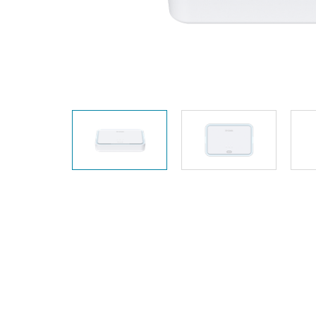
Switches
Switches
non gestiti
Switches
PoE
Accessori
Gestione
Dove
Comprare
Media
Gestione
Convertitori
Network in
Cloud
Fibra Attiva
Network
Direct
Controllers
Attach
Cables
Adattatori
PoE