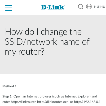
HU|HU
Otthoni Megoldások
Üzleti Megoldások
Ipar
Támogatás
Resources
Partnerek
How do I change the
SSID/network name of
my router?
Method 1
Step 1:
Open an Internet browser (such as Internet Explorer) and
enter http://dlinkrouter, http://dlinkrouter.local or http://192.168.0.1