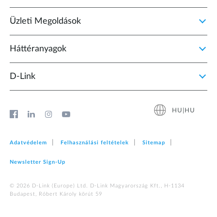
Üzleti Megoldások
Háttéranyagok
D‑Link
HU|HU
Adatvédelem
Felhasználási feltételek
Sitemap
Newsletter Sign‑Up
© 2026 D‑Link (Europe) Ltd. D-Link Magyarország Kft., H-1134
Budapest, Róbert Károly körút 59