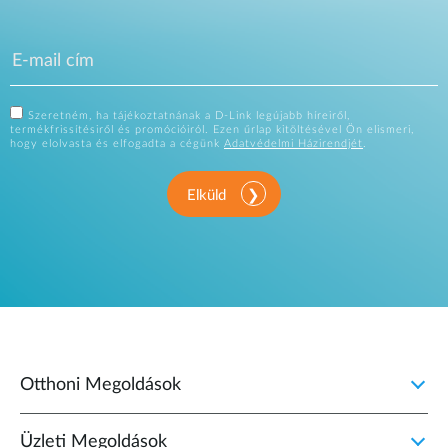
Szeretném, ha tájékoztatnának a D-Link legújabb híreiről,
termékfrissítésiről és promócióiról. Ezen űrlap kitöltésével Ön elismeri,
hogy elolvasta és elfogadta a cégünk
Adatvédelmi Házirendjét
.
Elküld
Otthoni Megoldások
Üzleti Megoldások