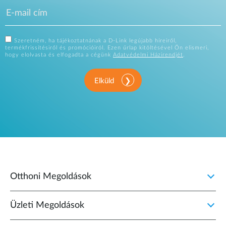
Szeretném, ha tájékoztatnának a D-Link legújabb híreiről,
termékfrissítésiről és promócióiról. Ezen űrlap kitöltésével Ön elismeri,
hogy elolvasta és elfogadta a cégünk
Adatvédelmi Házirendjét
.
Elküld
Otthoni Megoldások
Üzleti Megoldások