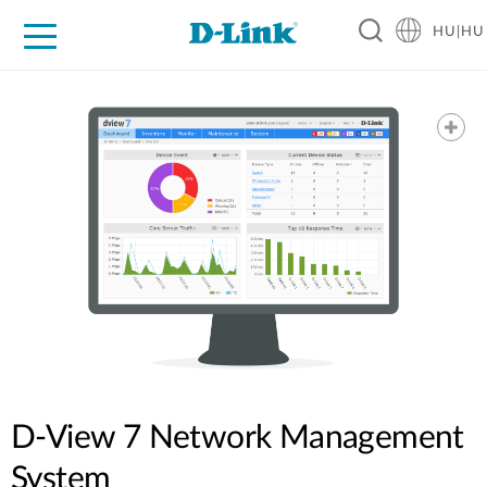
HU|HU
Otthoni Megoldások
Üzleti Megoldások
Ipar
Támogatás
Resources
Partnerek
D-View 7 Network Management
System