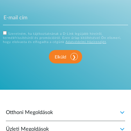
Szeretném, ha tájékoztatnának a D-Link legújabb híreiről,
termékfrissítésiről és promócióiról. Ezen űrlap kitöltésével Ön elismeri,
hogy elolvasta és elfogadta a cégünk
Adatvédelmi Házirendjét
.
Elküld
Otthoni Megoldások
Üzleti Megoldások