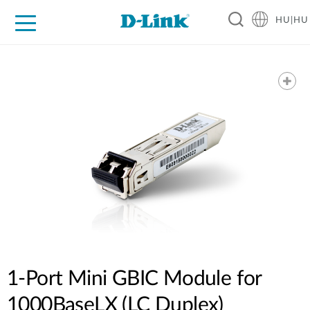
HU|HU
Otthoni Megoldások
Üzleti Megoldások
Ipar
Támogatás
Resources
Partnerek
1-Port Mini GBIC Module for
1000BaseLX (LC Duplex)