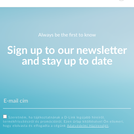
Always be the first to know
Sign up to our newsletter
and stay up to date
Szeretném, ha tájékoztatnának a D-Link legújabb híreiről,
termékfrissítésiről és promócióiról. Ezen űrlap kitöltésével Ön elismeri,
hogy elolvasta és elfogadta a cégünk
Adatvédelmi Házirendjét
.