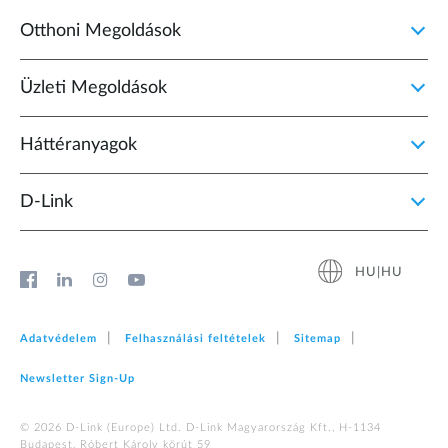
Otthoni Megoldások
Üzleti Megoldások
Háttéranyagok
D‑Link
HU|HU
Adatvédelem
Felhasználási feltételek
Sitemap
Newsletter Sign‑Up
© 2026 D‑Link (Europe) Ltd. D-Link Magyarország Kft., H-1134
Budapest, Róbert Károly körút 59