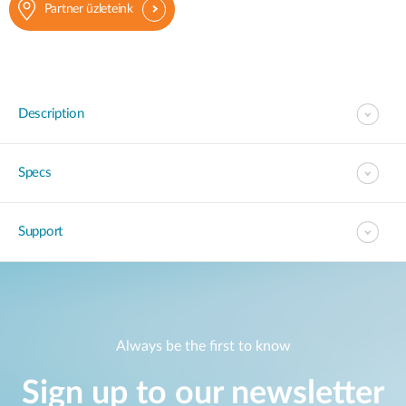
Partner üzleteink
Description
Specs
Support
Always be the first to know
Sign up to our newsletter