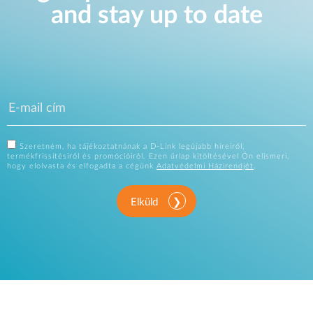
and stay up to date
Szeretném, ha tájékoztatnának a D-Link legújabb híreiről,
termékfrissítésiről és promócióiról. Ezen űrlap kitöltésével Ön elismeri,
hogy elolvasta és elfogadta a cégünk
Adatvédelmi Házirendjét
.
Elküld