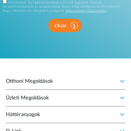
Szeretném, ha tájékoztatnának a D-Link legújabb híreiről,
termékfrissítésiről és promócióiról. Ezen űrlap kitöltésével Ön elismeri,
hogy elolvasta és elfogadta a cégünk
Adatvédelmi Házirendjét
.
Elküld
Otthoni Megoldások
Üzleti Megoldások
Háttéranyagok