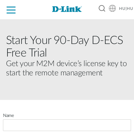
HU|HU
Otthoni Megoldások
Üzleti Megoldások
Ipar
Támogatás
Resources
Partnerek
Start Your 90-Day D-ECS
Free Trial
Get your M2M device’s license key to
start the remote management
Name