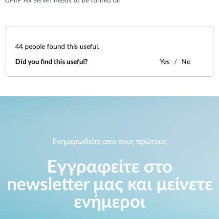
UPnP AV server needs to be turned on
Accessories
Videos
Υποστήριξη
mydlink
Accessories
Blog
Tech Alerts
44
people found this useful.
Σημεία Πώλησης
Σημεία Πώλησης
Did you find this useful?
Yes
No
FAQs
Warranty
Contact
Ενημερωθείτε απο τους πρώτους
Support Portal
Εγγραφείτε στο
newsletter μας και μείνετε
ενήμεροι