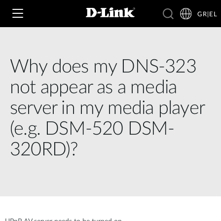
GR|EL
Why does my DNS-323
Wi‑Fi
not appear as a media
4G & 5G
server in my media player
Switching
(e.g. DSM-520 DSM-
Δικτυακές Κάμερες
Wireless
4G/5G M2M
320RD)?
Έξυπνο Σπίτι
Business Routers
D-ECS
Brochures and Guides
Switches
Nuclias
Για Επιχειρήσεις
Case Studies
Accessories
IP Surveillance