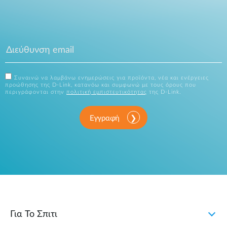
Συναινώ να λαμβάνω ενημερώσεις για προϊόντα, νέα και ενέργειες
προώθησης της D-Link, κατανόω και συμφωνώ με τους όρους που
περιγράφονται στην
πολιτική εμπιστευτικότητας
της D-Link.
Εγγραφή
Για Το Σπιτι