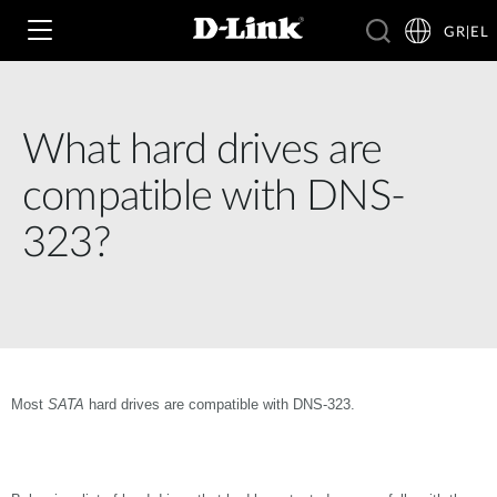
GR|EL
What hard drives are
Wi‑Fi
compatible with DNS-
4G & 5G
323?
Switching
Δικτυακές Κάμερες
Wireless
4G/5G M2M
Έξυπνο Σπίτι
Business Routers
D-ECS
Brochures and Guides
Most
SATA
hard drives are compatible with DNS-323.
Switches
Nuclias
Για Επιχειρήσεις
Case Studies
Accessories
IP Surveillance