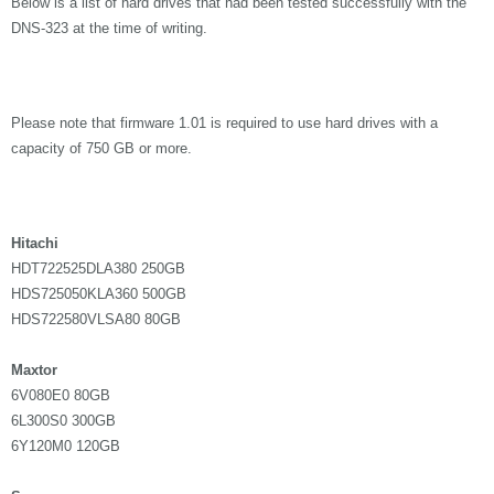
Below is a list of hard drives that had been tested successfully with the
Accessories
Videos
DNS-323 at the time of writing.
Υποστήριξη
mydlink
Accessories
Blog
Tech Alerts
Σημεία Πώλησης
Σημεία Πώλησης
Please note that firmware 1.01 is required to use hard drives with a
capacity of 750 GB or more.
FAQs
Warranty
Hitachi
HDT722525DLA380 250GB
Contact
HDS725050KLA360 500GB
HDS722580VLSA80 80GB
Support Portal
Maxtor
6V080E0 80GB
6L300S0 300GB
6Y120M0 120GB