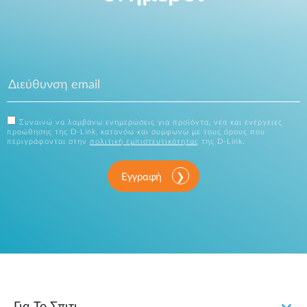
Συναινώ να λαμβάνω ενημερώσεις για προϊόντα, νέα και ενέργειες
προώθησης της D-Link, κατανόω και συμφωνώ με τους όρους που
περιγράφονται στην
πολιτική εμπιστευτικότητας
της D-Link.
Εγγραφή