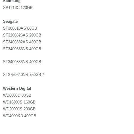
Samsung
SP1213C 120GB
Seagate
ST380810AS 80GB
ST3200826AS 200GB
ST3400832AS 400GB
ST3400633NS 400GB
ST3400833NS 400GB
ST3750640NS 750GB *
Western Digital
WD800JD 80GB
WD1600JS 160GB
WD2000JS 200GB
WD4000KD 400GB