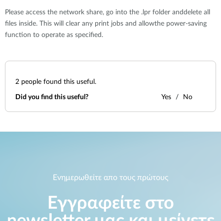
Accessories
Videos
Please access the network share, go into the .lpr folder anddelete all
Υποστήριξη
mydlink
files inside. This will clear any print jobs and allowthe power-saving
Accessories
Blog
function to operate as specified.
Tech Alerts
Σημεία Πώλησης
Σημεία Πώλησης
FAQs
2
people found this useful.
Did you find this useful?
Yes
No
Warranty
Contact
Support Portal
Ενημερωθείτε απο τους πρώτους
Εγγραφείτε στο