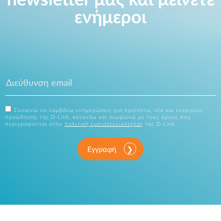
newsletter μας και μείνετε
ενήμεροι
Συναινώ να λαμβάνω ενημερώσεις για προϊόντα, νέα και ενέργειες
προώθησης της D-Link, κατανόω και συμφωνώ με τους όρους που
περιγράφονται στην
πολιτική εμπιστευτικότητας
της D-Link.
Εγγραφή