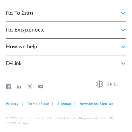
Για Το Σπιτι
Για Επιχειρησεις
How we help
D‑Link
GR|EL
Privacy
Terms of use
Sitemap
Newsletter Sign‑Up
© 2026 D‑Link (Europe) Ltd. D-Link Hellas, Μιχαλακοπούλου 38,
11528, Αθήνα