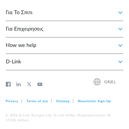
Για Το Σπιτι
Για Επιχειρησεις
How we help
D‑Link
GR|EL
Privacy
Terms of use
Sitemap
Newsletter Sign‑Up
© 2026 D‑Link (Europe) Ltd. D-Link Hellas, Μιχαλακοπούλου 38,
11528, Αθήνα