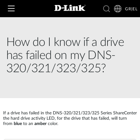
GR|EL
How do I know if a drive
Wi‑Fi
has failed on my DNS-
4G & 5G
320/321/323/325?
Switching
Δικτυακές Κάμερες
Wireless
4G/5G M2M
Έξυπνο Σπίτι
Business Routers
D-ECS
Brochures and Guides
If a drive has failed in the DNS-320/321/323/325 Series ShareCenter
Switches
the hard drive activity LED, for the drive that has failed, will turn
Nuclias
Για Επιχειρήσεις
from
blue
to an
amber
color.
Case Studies
Accessories
IP Surveillance