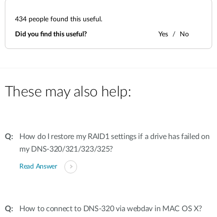
Accessories
Videos
Υποστήριξη
434
people found this useful.
mydlink
Accessories
Blog
Did you find this useful?
Yes
No
Tech Alerts
Σημεία Πώλησης
Σημεία Πώλησης
FAQs
These may also help:
Warranty
Contact
How do I restore my RAID1 settings if a drive has failed on
my DNS-320/321/323/325?
Support Portal
Read Answer
How to connect to DNS-320 via webdav in MAC OS X?