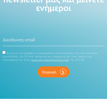
ενήμεροι
Συναινώ να λαμβάνω ενημερώσεις για προϊόντα, νέα και ενέργειες
προώθησης της D-Link, κατανόω και συμφωνώ με τους όρους που
περιγράφονται στην
πολιτική εμπιστευτικότητας
της D-Link.
Εγγραφή