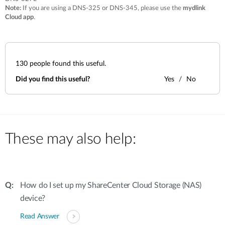
Accessories
Videos
Note:
If you are using a DNS-325 or DNS-345, please use the
mydlink
Υποστήριξη
Cloud app
.
mydlink
Accessories
Blog
Tech Alerts
Σημεία Πώλησης
Σημεία Πώλησης
130
people found this useful.
FAQs
Did you find this useful?
Yes
No
Warranty
Contact
These may also help:
Support Portal
How do I set up my ShareCenter Cloud Storage (NAS)
device?
Read Answer