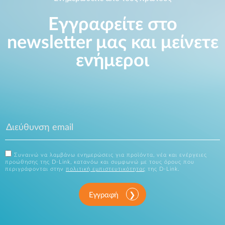
Εγγραφείτε στο
newsletter μας και μείνετε
ενήμεροι
Συναινώ να λαμβάνω ενημερώσεις για προϊόντα, νέα και ενέργειες
προώθησης της D-Link, κατανόω και συμφωνώ με τους όρους που
περιγράφονται στην
πολιτική εμπιστευτικότητας
της D-Link.
Εγγραφή