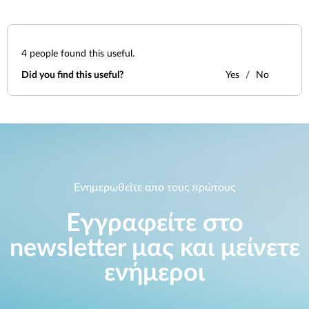
Accessories
Videos
Υποστήριξη
mydlink
Accessories
Blog
4
people found this useful.
Tech Alerts
Σημεία Πώλησης
Did you find this useful?
Σημεία Πώλησης
Yes
No
FAQs
Warranty
Contact
Ενημερωθείτε απο τους πρώτους
Εγγραφείτε στο
Support Portal
newsletter μας και μείνετε
ενήμεροι