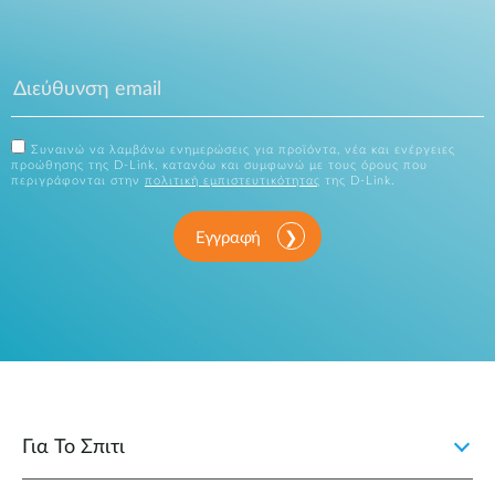
Συναινώ να λαμβάνω ενημερώσεις για προϊόντα, νέα και ενέργειες
προώθησης της D-Link, κατανόω και συμφωνώ με τους όρους που
περιγράφονται στην
πολιτική εμπιστευτικότητας
της D-Link.
Εγγραφή
Για Το Σπιτι