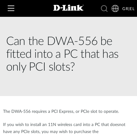
GR|EL
Can the DWA-556 be
Wi‑Fi
fitted into a PC that has
4G & 5G
only PCI slots?
Switching
Δικτυακές Κάμερες
Wireless
4G/5G M2M
Έξυπνο Σπίτι
Business Routers
D-ECS
Brochures and Guides
The DWA-556 requires a PCI Express, or PCIe slot to operate.
Switches
Nuclias
Για Επιχειρήσεις
Case Studies
If you wish to install an 11N wireless card into a PC that doesnot
have any PCIe slots, you may wish to purchase the
Accessories
IP Surveillance