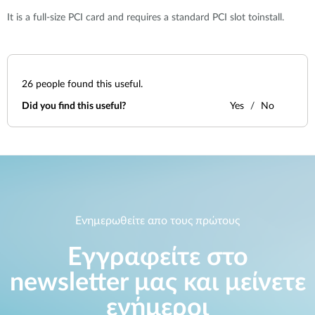
Accessories
Videos
It is a full-size PCI card and requires a standard PCI slot toinstall.
Υποστήριξη
mydlink
Accessories
Blog
Tech Alerts
Σημεία Πώλησης
Σημεία Πώλησης
26
people found this useful.
FAQs
Did you find this useful?
Yes
No
Warranty
Contact
Ενημερωθείτε απο τους πρώτους
Support Portal
Εγγραφείτε στο
newsletter μας και μείνετε
ενήμεροι