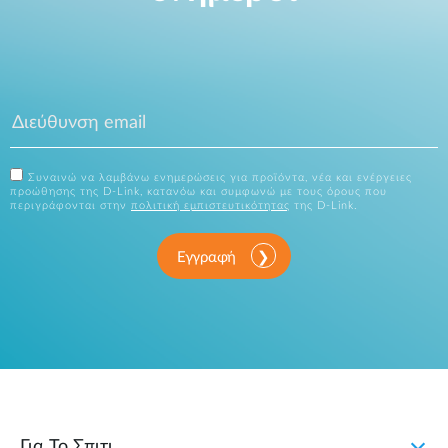
Συναινώ να λαμβάνω ενημερώσεις για προϊόντα, νέα και ενέργειες
προώθησης της D-Link, κατανόω και συμφωνώ με τους όρους που
περιγράφονται στην
πολιτική εμπιστευτικότητας
της D-Link.
Εγγραφή
Για Το Σπιτι