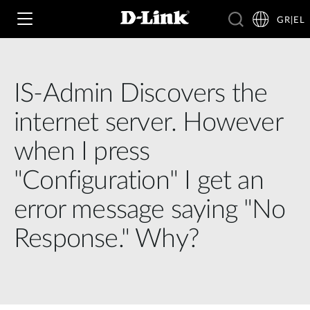
GR|EL
IS-Admin Discovers the
Wi‑Fi
internet server. However
4G & 5G
when I press
Switching
"Configuration" I get an
Δικτυακές Κάμερες
Wireless
4G/5G M2M
error message saying "No
Έξυπνο Σπίτι
Business Routers
Response." Why?
D-ECS
Brochures and Guides
Switches
Nuclias
Για Επιχειρήσεις
Case Studies
Accessories
IP Surveillance