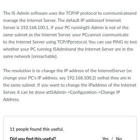
Accessories
Videos
Υποστήριξη
mydlink
The IS-Admin software uses the TCP/IP protocol to communicateand
Accessories
manage the Internet Server. The default IP addressof Internet
Blog
Tech Alerts
Server is 192.168.100.1. If your PC runningIS-Admin is not of the
Σημεία Πώλησης
Σημεία Πώλησης
same subnet as the Internet Server, your PCcannot communicate
to the Internet Server using TCP/IPprotocol. You can use PING to test
FAQs
whether your PC running ISAdminand the Internet Server are in the
same network (orreachable).
Warranty
The resolution is to change the IP address of the InternetServer (or
change your PC's IP address, say 192.168.100.2) sothat they are in
Contact
the same subnet. If you want to change the IPaddress of the Internet
Server, it can be done atISAdmin->Configuration->Change IP
Address.
Support Portal
11
people found this useful.
Did you find this useful?
Yes
No