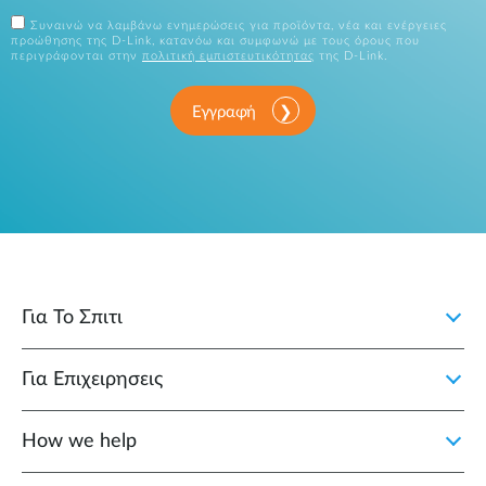
Συναινώ να λαμβάνω ενημερώσεις για προϊόντα, νέα και ενέργειες
προώθησης της D-Link, κατανόω και συμφωνώ με τους όρους που
περιγράφονται στην
πολιτική εμπιστευτικότητας
της D-Link.
Εγγραφή
Για Το Σπιτι
Για Επιχειρησεις
How we help