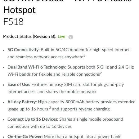
Accessories
Videos
Hotspot
Υποστήριξη
mydlink
Accessories
F518
Blog
Tech Alerts
Σημεία Πώλησης
Σημεία Πώλησης
Product Status (Revision B):
Live
FAQs
5G Connectivity:
Built-in 5G/4G modem for high-speed Internet
1
and seamless network access anywhere
Warranty
Dual Band Wi-Fi 6 Technology:
Supports both 5 GHz and 2.4 GHz
2
Wi-Fi bands for flexible and reliable connections
Contact
Ease of Use:
Features an easy SIM card slot for plug-and-play
Internet access and shares the mobile network
Support Portal
All-day Battery:
High-capacity 8000mAh battery provides extended
3
usage up to 16 hours
and supports reverse charging
Connect Up to 16 Devices:
Shares a single mobile broadband
connection with up to 16 devices
On-the-Go Power:
More than a hotspot, also a power bank