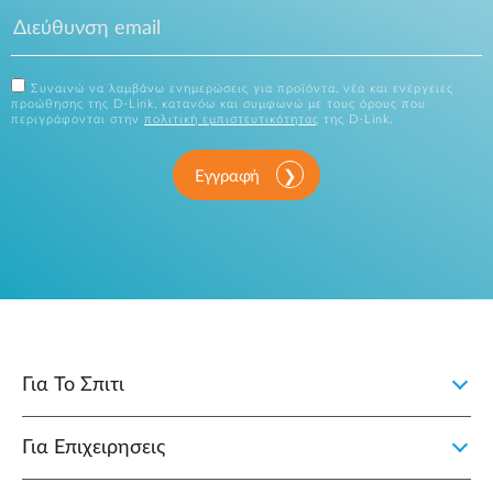
Συναινώ να λαμβάνω ενημερώσεις για προϊόντα, νέα και ενέργειες
προώθησης της D-Link, κατανόω και συμφωνώ με τους όρους που
περιγράφονται στην
πολιτική εμπιστευτικότητας
της D-Link.
Εγγραφή
Για Το Σπιτι
Για Επιχειρησεις