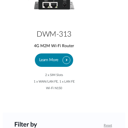
DWM-313
4G M2M Wi-Fi Router
Learn More
2 x SIM Slots
1 x WAN/LAN FE, 1 x LAN FE
Wi-Fi N150
Filter by
Reset