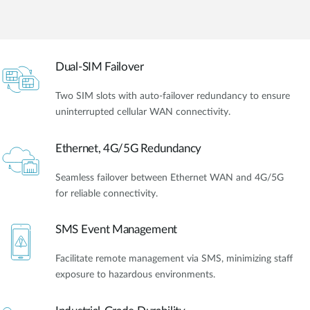
Accessories
Videos
Υποστήριξη
mydlink
Accessories
Blog
Tech Alerts
Dual-SIM Failover
Σημεία Πώλησης
Σημεία Πώλησης
Two SIM slots with auto-failover redundancy to ensure
FAQs
uninterrupted cellular WAN connectivity.
Warranty
Ethernet, 4G/5G Redundancy
Seamless failover between Ethernet WAN and 4G/5G
Contact
for reliable connectivity.
Support Portal
SMS Event Management
Facilitate remote management via SMS, minimizing staff
exposure to hazardous environments.