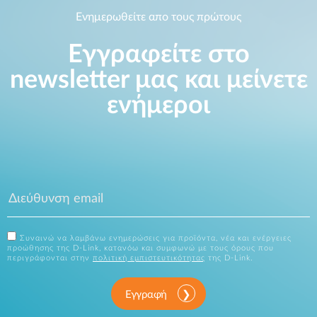
Ενημερωθείτε απο τους πρώτους
Εγγραφείτε στο
newsletter μας και μείνετε
ενήμεροι
Συναινώ να λαμβάνω ενημερώσεις για προϊόντα, νέα και ενέργειες
προώθησης της D-Link, κατανόω και συμφωνώ με τους όρους που
περιγράφονται στην
πολιτική εμπιστευτικότητας
της D-Link.
Εγγραφή