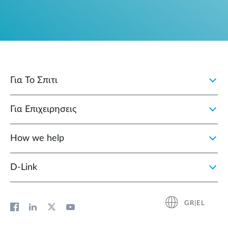
Για Το Σπιτι
Για Επιχειρησεις
How we help
D‑Link
GR|EL