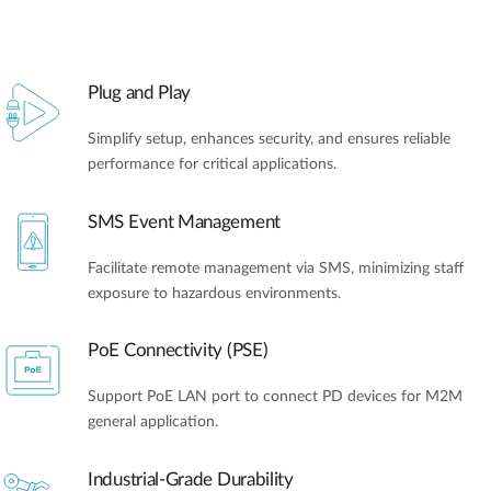
Accessories
Videos
Υποστήριξη
mydlink
Accessories
Blog
Plug and Play
Tech Alerts
Σημεία Πώλησης
Σημεία Πώλησης
Simplify setup, enhances security, and ensures reliable
FAQs
performance for critical applications.
SMS Event Management
Warranty
Facilitate remote management via SMS, minimizing staff
Contact
exposure to hazardous environments.
PoE Connectivity (PSE)
Support Portal
Support PoE LAN port to connect PD devices for M2M
general application.
Industrial-Grade Durability