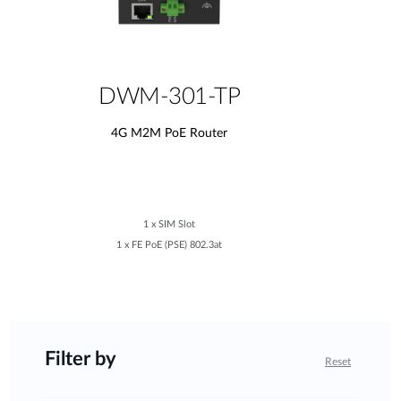
DWM-301-TP
4G M2M PoE Router
1 x SIM Slot
1 x FE PoE (PSE) 802.3at
Filter by
Reset