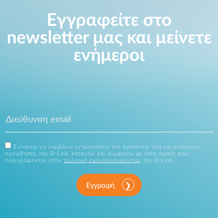
Εγγραφείτε στο
newsletter μας και μείνετε
ενήμεροι
Συναινώ να λαμβάνω ενημερώσεις για προϊόντα, νέα και ενέργειες
προώθησης της D-Link, κατανόω και συμφωνώ με τους όρους που
περιγράφονται στην
πολιτική εμπιστευτικότητας
της D-Link.
Εγγραφή