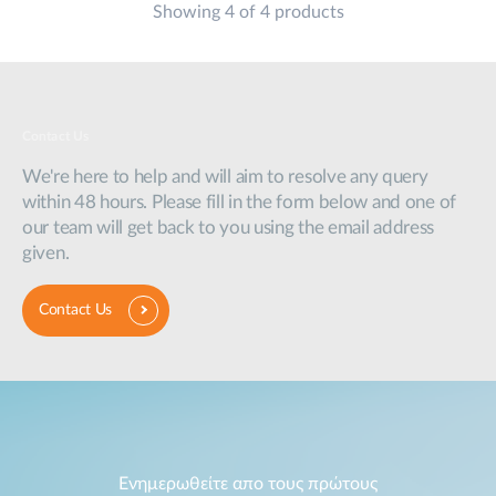
Showing 4 of 4 products
Contact Us
We're here to help and will aim to resolve any query
within 48 hours. Please fill in the form below and one of
our team will get back to you using the email address
given.
Contact Us
Ενημερωθείτε απο τους πρώτους