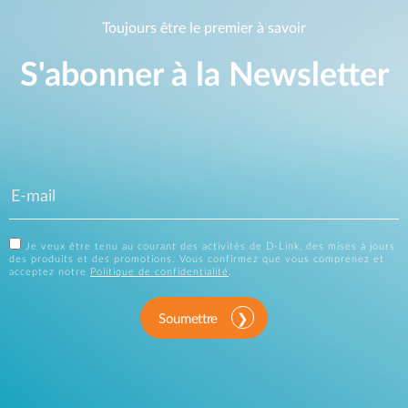
Toujours être le premier à savoir
S'abonner à la Newsletter
Je veux être tenu au courant des activités de D-Link, des mises à jours
des produits et des promotions. Vous confirmez que vous comprenez et
acceptez notre
Politique de confidentialité
.
Soumettre