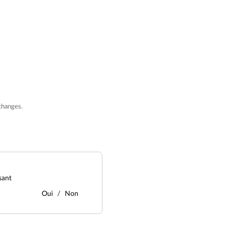
changes.
sant
Oui
Non