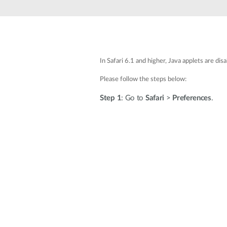
Easy Smart
Switches
non
administrables
Switches
In Safari 6.1 and higher, Java applets are di
PoE
Please follow the steps below:
Accessories
Step 1
Management
: Go to
Safari
Où acheter
>
Preferences
.
Gestion
Convertisseurs
Cloud
de média
Nuclias
Unity
Fibres
actives
Contrôleurs
matériel
Câbles
Nuclias
Direct
Connect
Attach
Adaptateurs
PoE