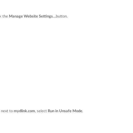
ck the
Manage Website Settings…
button.
n next to
mydlink.com
, select
Run in Unsafe Mode
.