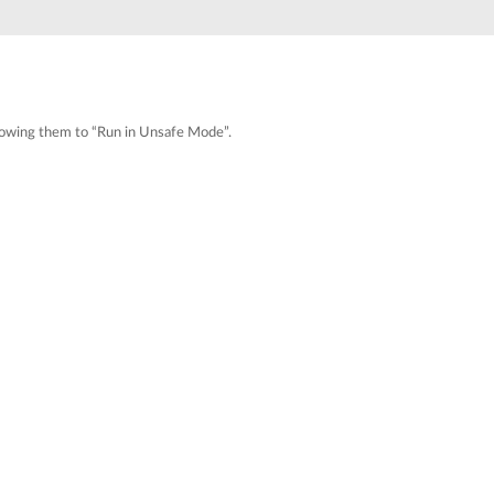
Surveillance
urbaine
Automatisation
des
bâtiments
 allowing them to “Run in Unsafe Mode”.
Mât
intelligent