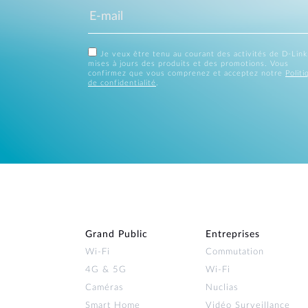
Je veux être tenu au courant des activités de D-Link
mises à jours des produits et des promotions. Vous
confirmez que vous comprenez et acceptez notre
Politi
de confidentialité
.
Grand Public
Entreprises
Wi‑Fi
Commutation
4G & 5G
Wi-Fi
Caméras
Nuclias
Smart Home
Vidéo Surveillance