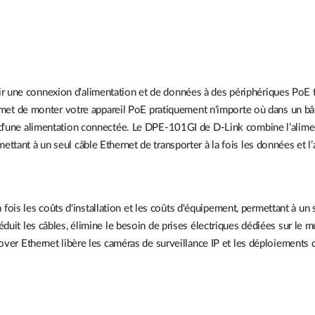
 une connexion d'alimentation et de données à des périphériques PoE tel
t de monter votre appareil PoE pratiquement n'importe où dans un bât
et d'une alimentation connectée. Le DPE-101GI de D-Link combine l’alime
ttant à un seul câble Ethernet de transporter à la fois les données et l’
s les coûts d'installation et les coûts d'équipement, permettant à un se
duit les câbles, élimine le besoin de prises électriques dédiées sur le mu
 over Ethernet libère les caméras de surveillance IP et les déploiements 