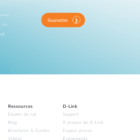
Soumettre
, des
que
Ressources
D‑Link
Etudes de cas
Support
Blog
À propos de D‑Link
Brochures & Guides
Espace presse
Vidéos
Événements