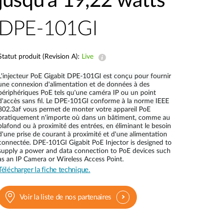
jusqu'à 19,22 watts
Surveillance
urbaine
DPE-101GI
Automatisation
des
bâtiments
Statut produit (Revision A):
Live
Mât
intelligent
L'injecteur PoE Gigabit DPE-101GI est conçu pour fournir
une connexion d'alimentation et de données à des
périphériques PoE tels qu'une caméra IP ou un point
d'accès sans fil. Le DPE-101GI conforme à la norme IEEE
802.3af vous permet de monter votre appareil PoE
pratiquement n'importe où dans un bâtiment, comme au
plafond ou à proximité des entrées, en éliminant le besoin
d'une prise de courant à proximité et d'une alimentation
connectée.
DPE-101GI Gigabit PoE Injector is designed to
supply a power and data connection to PoE devices such
as an IP Camera or Wireless Access Point.
Télécharger la fiche technique.
Voir la liste de nos partenaires