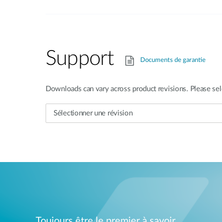
Support
Documents de garantie
Downloads can vary across product revisions. Please sel
Toujours être le premier à savoir