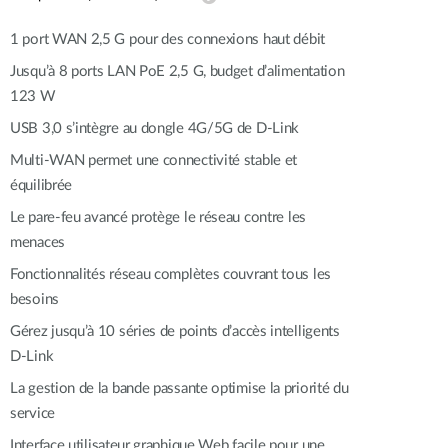
Surveillance
urbaine
1 port WAN 2,5 G pour des connexions haut débit
Automatisation
Jusqu’à 8 ports LAN PoE 2,5 G, budget d’alimentation
des
123 W
bâtiments
USB 3,0 s’intègre au dongle 4G/5G de D-Link
Mât
intelligent
Multi-WAN permet une connectivité stable et
équilibrée
Le pare-feu avancé protège le réseau contre les
menaces
Fonctionnalités réseau complètes couvrant tous les
besoins
Gérez jusqu’à 10 séries de points d’accès intelligents
D-Link
La gestion de la bande passante optimise la priorité du
service
Interface utilisateur graphique Web facile pour une