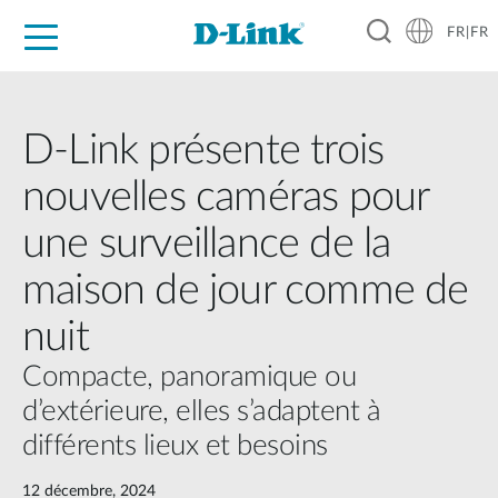
FR|FR
Grand Public
Entreprises
Industrie
Support
Ressources
Partenaires
D-Link présente trois
nouvelles caméras pour
une surveillance de la
maison de jour comme de
nuit
Compacte, panoramique ou
d’extérieure, elles s’adaptent à
différents lieux et besoins
12 décembre, 2024