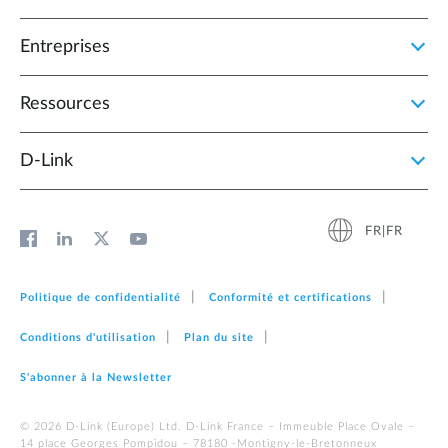
Entreprises
Ressources
D‑Link
FR|FR
Politique de confidentialité
Conformité et certifications
Conditions d'utilisation
Plan du site
S'abonner à la Newsletter
© 2026 D‑Link (Europe) Ltd. D-Link France – Immeuble Place Ovale –
14 place Georges Pompidou – 78180 -Montigny-le-Bretonneux