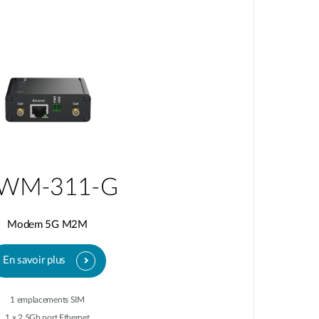
WM-311-G
Modem 5G M2M
En savoir plus
1 emplacements SIM
1 x 2,5Gb port Ethernet