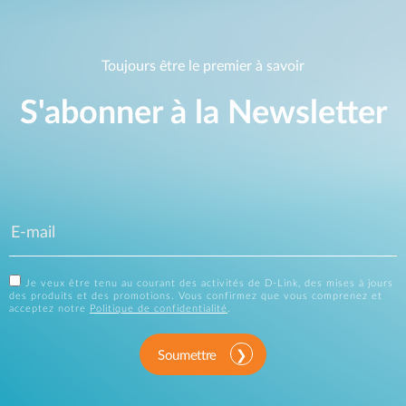
Toujours être le premier à savoir
S'abonner à la Newsletter
Je veux être tenu au courant des activités de D-Link, des mises à jours
des produits et des promotions. Vous confirmez que vous comprenez et
acceptez notre
Politique de confidentialité
.
Soumettre