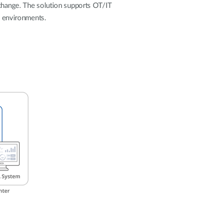
Surveillance
xchange. The solution supports OT/IT
urbaine
al environments.
Automatisation
des
bâtiments
Mât
intelligent