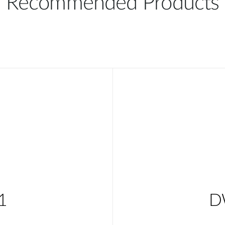
Recommended Products
1
D