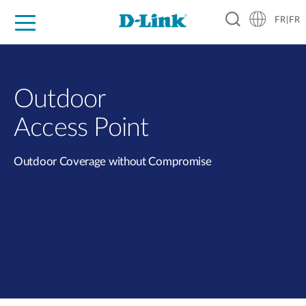
FR|FR
Grand Public
Entreprises
Industrie
Support
Ressources
Partenaires
Outdoor
Access Point
Outdoor Coverage without Compromise