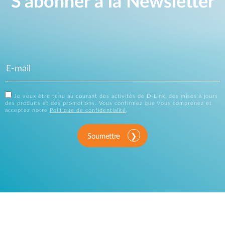
S'abonner à la Newsletter
Je veux être tenu au courant des activités de D-Link, des mises à jours
des produits et des promotions. Vous confirmez que vous comprenez et
acceptez notre
Politique de confidentialité
.
Soumettre