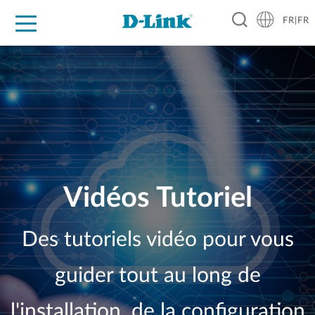
FR|FR
Grand Public
Entreprises
Industrie
Support
Ressources
Partenaires
Vidéos Tutoriel
Des tutoriels vidéo pour vous
guider tout au long de
l'installation, de la configuration