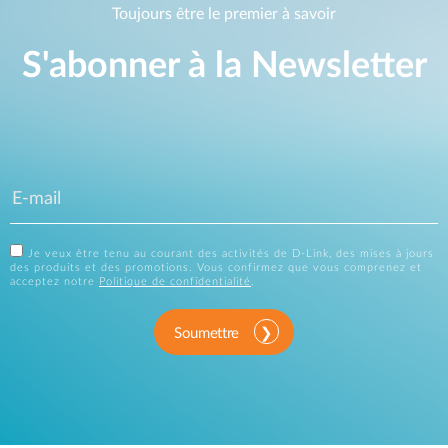
Toujours être le premier à savoir
S'abonner à la Newsletter
Je veux être tenu au courant des activités de D-Link, des mises à jours
des produits et des promotions. Vous confirmez que vous comprenez et
acceptez notre
Politique de confidentialité
.
Soumettre