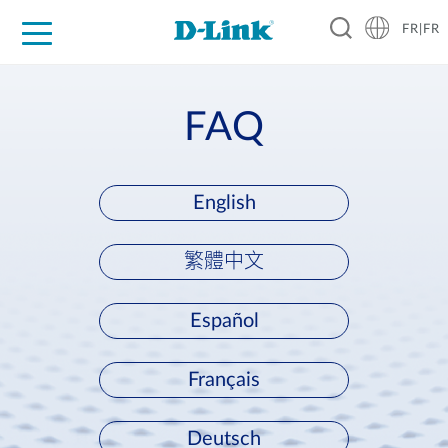
FR|FR
Grand Public
Entreprises
Industrie
Support
Ressources
Partenaires
FAQ
English
繁體中文
Español
Français
Deutsch