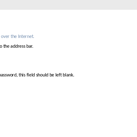
Videovigilancia
pública
Smart
Building
Mástiles
over the Internet.
con
cámaras y
to the address bar.
sensores
sword, this field should be left blank. 