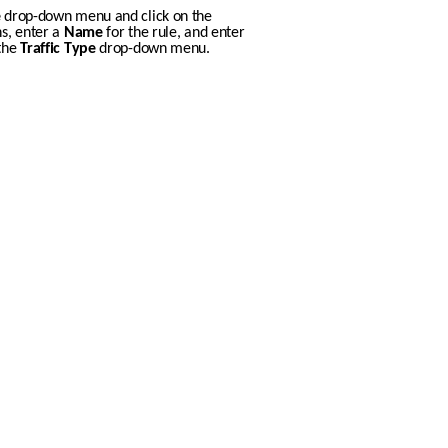
e
 drop-down menu and click on the 
s, enter a 
Name
 for the rule, and enter 
the 
Traffic Type
 drop-down menu. 