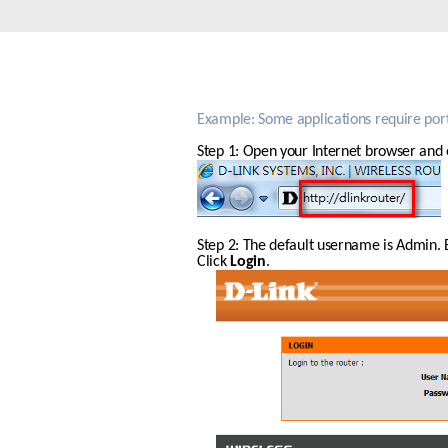
Easy Smart
Switches sin
gestión
Switches
PoE
Example: Some applications require port
Step 1: Open your Internet browser and 
Accesorios
Gestión
Dónde
Unificada
comprar
Media
Converters
Gestión
Step 2: The default username is Admin. E
Nuclias
Click 
Login
.
Unity Cloud
Transceptores
Cables
Controladoras
Stacking
Nuclias
Connect
Adaptadores
PoE