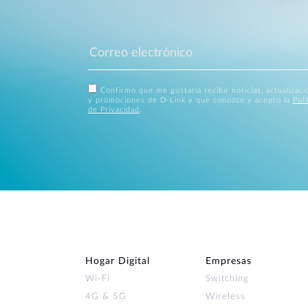
Confirmo que me gustaría recibir noticias, actualizac
y promociones de D-Link y que conozco y acepto la
Polí
de Privacidad
.
Hogar Digital
Empresas
Wi‑Fi
Switching
4G & 5G
Wireless