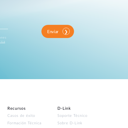
Enviar
iones
tica
Recursos
D‑Link
Casos de éxito
Soporte Técnico
Formación Técnica
Sobre D-Link