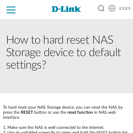
ES|ES
Hogar Digital
Empresas
Industria
Soporte
Resources
Partners
How to hard reset NAS
Storage device to default
settings?
To hard reset your NAS Storage device, you can reset the NAS by
press the
RESET
button or use the
reset function
in NAS web
interface.
1. Make sure the NAS is well connected to the internet.
2. Use an unfolded paperclip to press and hold the
button for
RESET