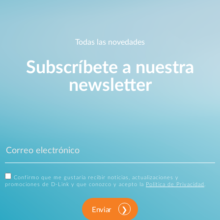
Todas las novedades
Subscríbete a nuestra
newsletter
Confirmo que me gustaría recibir noticias, actualizaciones y
promociones de D-Link y que conozco y acepto la
Política de Privacidad
.
Enviar