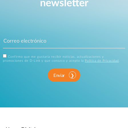
newsletter
Confirmo que me gustaría recibir noticias, actualizaciones y
promociones de D-Link y que conozco y acepto la
Política de Privacidad
.
Enviar