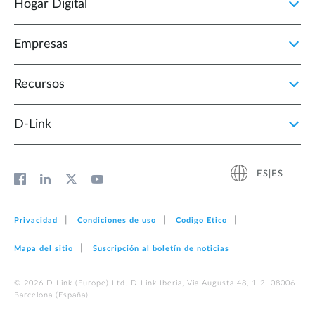
Hogar Digital
Empresas
Recursos
D‑Link
ES|ES
Privacidad
Condiciones de uso
Codigo Etico
Mapa del sitio
Suscripción al boletín de noticias
© 2026 D‑Link (Europe) Ltd. D-Link Iberia, Via Augusta 48, 1-2. 08006
Barcelona (España)