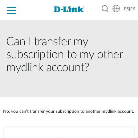
ES|ES
Hogar Digital
Empresas
Industria
Soporte
Resources
Partners
Can I transfer my
subscription to my other
mydlink account?
No, you can’t transfer your subscription to another mydlink account.