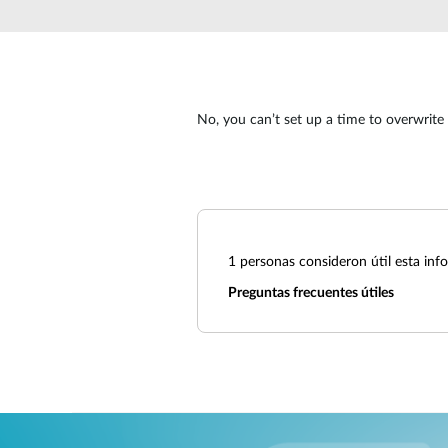
Easy Smart
Switches sin
gestión
Switches
PoE
No, you can’t set up a time to overwrite
Accesorios
Gestión
Dónde
Unificada
comprar
Media
Converters
Gestión
Nuclias
1
personas consideron útil esta inf
Unity Cloud
Transceptores
Preguntas frecuentes útiles
Cables
Controladoras
Stacking
Nuclias
Connect
Adaptadores
PoE