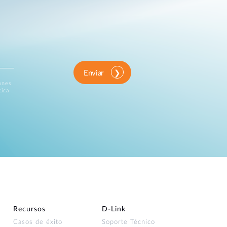
Enviar
iones
tica
Recursos
D‑Link
Casos de éxito
Soporte Técnico